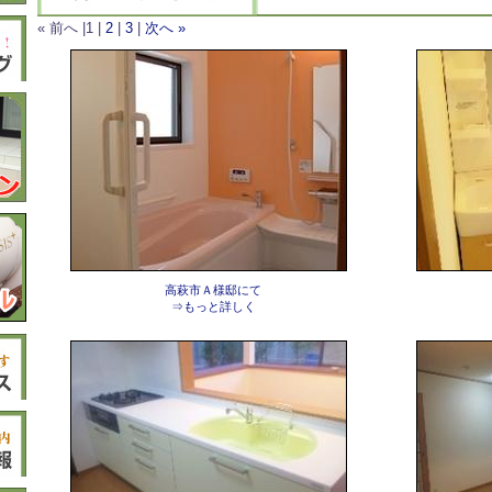
« 前へ |1 |
2
|
3
|
次へ »
高萩市Ａ様邸にて
⇒もっと詳しく