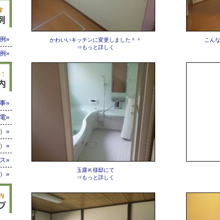
例»
かわいいキッチンに変更しました＾＾
こん
⇒もっと詳しく
例»
事»
電»
）»
）»
ス»
玉露Ｋ様邸にて
）»
⇒もっと詳しく