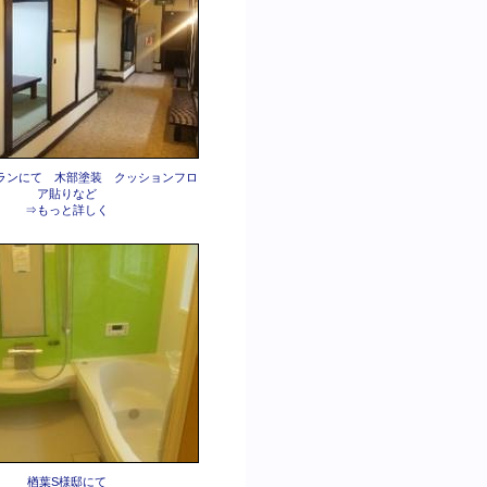
ランにて 木部塗装 クッションフロ
ア貼りなど
⇒もっと詳しく
楢葉S様邸にて